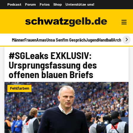
Podcast
Forum
Fotos
Shop
Unterstütze uns!
Männer
Frauen
Amas
Unsa Senf
Im Gespräch
Jugend
Handball
Archiv
#SGLeaks EXKLUSIV:
Ursprungsfassung des
offenen blauen Briefs
Fehlfarben