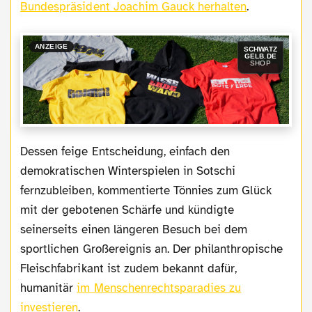
Bundespräsident Joachim Gauck herhalten
.
ANZEIGE
SCHWATZ
GELB.DE
SHOP
Dessen feige Entscheidung, einfach den
demokratischen Winterspielen in Sotschi
fernzubleiben, kommentierte Tönnies zum Glück
mit der gebotenen Schärfe und kündigte
seinerseits einen längeren Besuch bei dem
sportlichen Großereignis an. Der philanthropische
Fleischfabrikant ist zudem bekannt dafür,
humanitär
im Menschenrechtsparadies zu
investieren
.