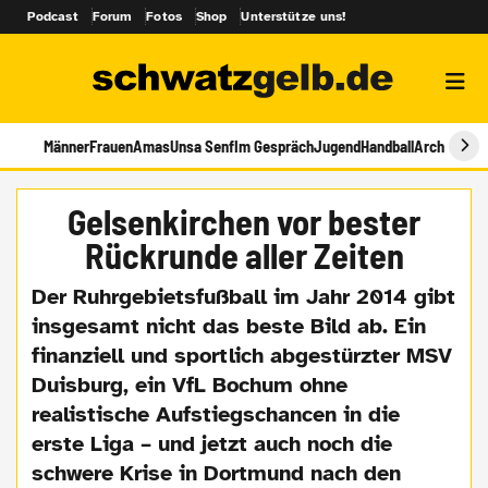
Podcast
Forum
Fotos
Shop
Unterstütze uns!
Männer
Frauen
Amas
Unsa Senf
Im Gespräch
Jugend
Handball
Archiv
Gelsenkirchen vor bester
Rückrunde aller Zeiten
Der Ruhrgebietsfußball im Jahr 2014 gibt
insgesamt nicht das beste Bild ab. Ein
finanziell und sportlich abgestürzter MSV
Duisburg, ein VfL Bochum ohne
realistische Aufstiegschancen in die
erste Liga – und jetzt auch noch die
schwere Krise in Dortmund nach den