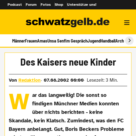
Podcast
Forum
Fotos
Shop
Unterstütze uns!
Männer
Frauen
Amas
Unsa Senf
Im Gespräch
Jugend
Handball
Archiv
Des Kaisers neue Kinder
Von
Redaktion
07.08.2002 00:00
Lesezeit: 3 Min.
W
ar das langweilig! Die sonst so
findigen Münchner Medien konnten
über nichts berichten - keine
Skandale, kein Klatsch. Zumindest, was den FC
Bayern anbelangt. Gut, Boris Beckers Probleme