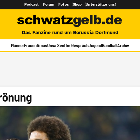
Podcast
Forum
Fotos
Shop
Unterstütze uns!
Das Fanzine rund um Borussia Dortmund
Männer
Frauen
Amas
Unsa Senf
Im Gespräch
Jugend
Handball
Archiv
rönung