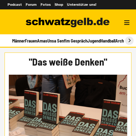
Podcast
Forum
Fotos
Shop
Unterstütze uns!
Männer
Frauen
Amas
Unsa Senf
Im Gespräch
Jugend
Handball
Archiv
"Das weiße Denken"