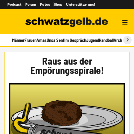
Podcast
Forum
Fotos
Shop
Unterstütze uns!
Männer
Frauen
Amas
Unsa Senf
Im Gespräch
Jugend
Handball
Archiv
Raus aus der
Empörungsspirale!