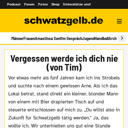
Podcast
Forum
Fotos
Shop
Unterstütze uns!
Männer
Frauen
Amas
Unsa Senf
Im Gespräch
Jugend
Handball
Archiv
Vergessen werde ich dich nie
(von Tim)
Vor etwas mehr als fünf Jahren kam ich ins Strobels
und suchte nach einem gewissen Arne. Als ich das
Lokal betrat, stand direkt ein kleiner, blonder Mann
von einem mit Bier drapierten Tisch auf und
steuerte entschlossen auf mich zu. „Du willst also in
Zukunft für Schwatzgelb tätig werden.“ Ja, das
wollte ich. Wir unterhielten uns gut eine Stunde