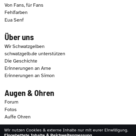
Von Fans, für Fans
Fehlfarben
Eua Senf
Über uns
Wir Schwatzgelben
schwatzgelb.de unterstützen
Die Geschichte
Erinnerungen an Arne
Erinnerungen an Simon
Augen & Ohren
Forum
Fotos
Auffe Ohren
Wir nutzen Cookies & externe Inhalte nur mit eurer Einwilligung.
2026 - schwatzgelb.de |
Impressum
|
Datenschutz
|
Eingebettete Inhalte & Reichweitenmessung
.