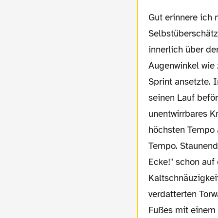
Gut erinnere ich mich an eine der Sternstunden beim Mittwochskick. In wahnsinniger
Selbstüberschätz
innerlich über d
Augenwinkel wie 
Sprint ansetzte. 
seinen Lauf befö
unentwirrbares K
höchsten Tempo an
Tempo. Staunend v
Ecke!" schon auf 
Kaltschnäuzigkei
verdatterten Torwa
Fußes mit einem 