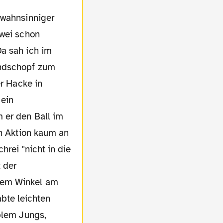
zwei schon
Da sah ich im
ondschopf zum
er Hacke in
 ein
 er den Ball im
en Aktion kaum an
hrei "nicht in die
t der
chem Winkel am
abte leichten
blem Jungs,