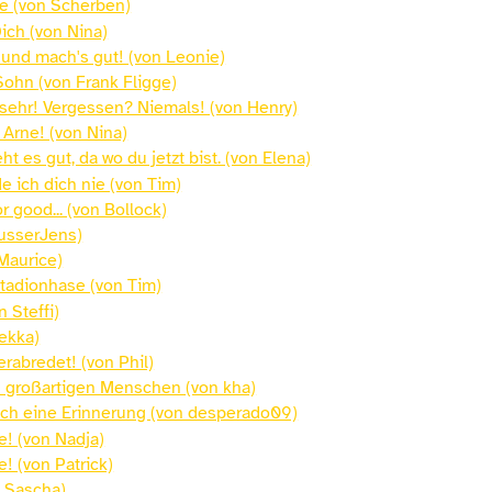
ne (von Scherben)
ich (von Nina)
 und mach's gut! (von Leonie)
Sohn (von Frank Fligge)
 sehr! Vergessen? Niemals! (von Henry)
, Arne! (von Nina)
eht es gut, da wo du jetzt bist. (von Elena)
 ich dich nie (von Tim)
r good... (von Bollock)
usserJens)
 Maurice)
Stadionhase (von Tim)
 Steffi)
ekka)
erabredet! (von Phil)
 großartigen Menschen (von kha)
noch eine Erinnerung (von desperado09)
e! (von Nadja)
e! (von Patrick)
 Sascha)