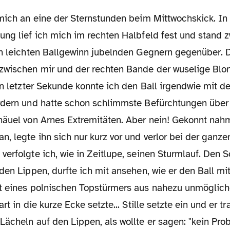
ung lief ich mich im rechten Halbfeld fest und stand 
en leichten Ballgewinn jubelnden Gegnern gegenüber. 
zwischen mir und der rechten Bande der wuselige Bl
In letzter Sekunde konnte ich den Ball irgendwie mit d
rdern und hatte schon schlimmste Befürchtungen über
näuel von Arnes Extremitäten. Aber nein! Gekonnt nahm
, legte ihn sich nur kurz vor und verlor bei der ganz
erfolgte ich, wie in Zeitlupe, seinen Sturmlauf. Den Sc
den Lippen, durfte ich mit ansehen, wie er den Ball mi
t eines polnischen Topstürmers aus nahezu unmögli
rt in die kurze Ecke setzte... Stille setzte ein und er tr
Lächeln auf den Lippen, als wollte er sagen: "kein Pro