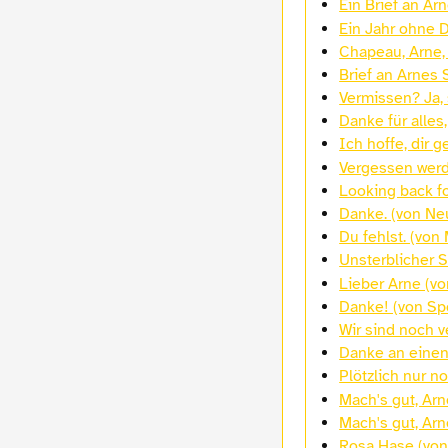
Ein Brief an Ar
Ein Jahr ohne D
Chapeau, Arne,
Brief an Arnes 
Vermissen? Ja,
Danke für alles
Ich hoffe, dir g
Vergessen werde
Looking back fo
Danke. (von Ne
Du fehlst. (von
Unsterblicher 
Lieber Arne (von
Danke! (von Sp
Wir sind noch v
Danke an einen
Plötzlich nur 
Mach's gut, Arn
Mach's gut, Arn
Rosa Hase (von