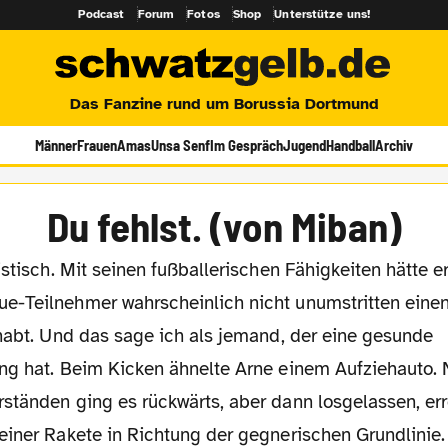
Podcast
Forum
Fotos
Shop
Unterstütze uns!
Das Fanzine rund um Borussia Dortmund
Männer
Frauen
Amas
Unsa Senf
Im Gespräch
Jugend
Handball
Archiv
Du fehlst. (von Miban)
-Teilnehmer wahrscheinlich nicht unumstritten eine
ehabt. Und das sage ich als jemand, der eine gesunde
ng hat. Beim Kicken ähnelte Arne einem Aufziehauto.
ständen ging es rückwärts, aber dann losgelassen, err
einer Rakete in Richtung der gegnerischen Grundlinie.