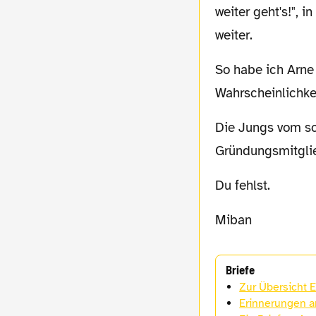
weiter geht's!", 
weiter.
So habe ich Arne kennengelernt. Immer den Mut etwas zu probieren, den
Wahrscheinlichke
Die Jungs vom schwatzgelb.de-Mittwochskick trauern um eins ihrer
Gründungsmitgli
Du fehlst.
Miban
Briefe
Zur Übersicht 
Erinnerungen a