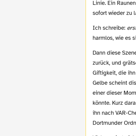
Linie. Ein Raune
sofort wieder zu 
Ich schreibe:
ers
harmlos, wie es s
Dann diese Szene nach einer Viertelstunde: Nico Schlotterbeck verliert den Ball, sprintet
zurück, und gräts
Giftigkeit, die i
Gelbe scheint dis
einer dieser Mome
könnte. Kurz dara
ihn nach VAR-Che
Dortmunder Ordnu