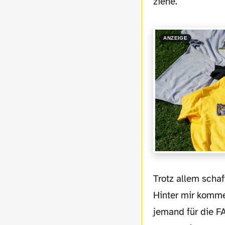
ziehe.
ANZEIGE
Trotz allem schaffe ich es noch pünktlich zum Triumphmarsch auf die Pressetribüne.
Hinter mir komme
jemand für die FA