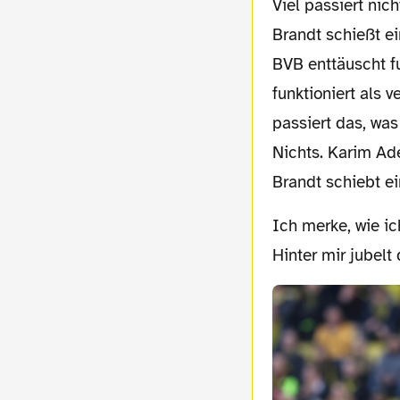
Viel passiert nicht, das Spiel zieht sich wie eine nicht-enden-wollende Mathestunde.
Brandt schießt ei
BVB enttäuscht fu
funktioniert als 
passiert das, was
Nichts. Karim Ade
Brandt schiebt ein
Ich merke, wie ich unwillkürlich den Kopf schüttle. Neben mir wird kurz schneller getippt.
Hinter mir jubelt