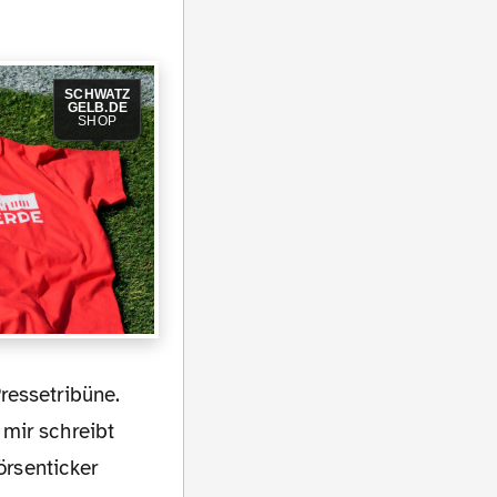
SCHWATZ
GELB.DE
SHOP
mir schreibt
örsenticker