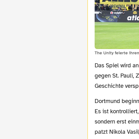
The Unity feierte ihre
Das Spiel wird angepfiffen, und ich schlage meinen kleinen Blog auf. Borussia Dortmund
gegen St. Pauli, 
Geschichte versp
Dortmund beginnt, wie Dortmund unter Niko Kovac eben beginnt: viel Ball, wenig Glanz.
Es ist kontrollie
sondern erst einma
patzt Nikola Vasi