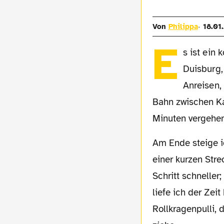
Von
Philippa
18.01
E
s ist ein
Duisburg,
Anreisen,
Bahn zwischen Ka
Minuten vergehen
Am Ende steige ich genervt an der nächsten Haltestelle aus, mit dem Wissen, dass aus
einer kurzen Str
Schritt schneller
liefe ich der Zeit
Rollkragenpulli,