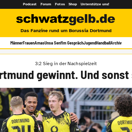
Podcast
Forum
Fotos
Shop
Unterstütze uns!
Das Fanzine rund um Borussia Dortmund
Männer
Frauen
Amas
Unsa Senf
Im Gespräch
Jugend
Handball
Archiv
3:2 Sieg in der Nachspielzeit
rtmund gewinnt. Und sonst 