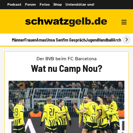
Podcast
Forum
Fotos
Shop
Unterstütze uns!
Männer
Frauen
Amas
Unsa Senf
Im Gespräch
Jugend
Handball
Archiv
Der BVB beim FC Barcelona
Wat nu Camp Nou?