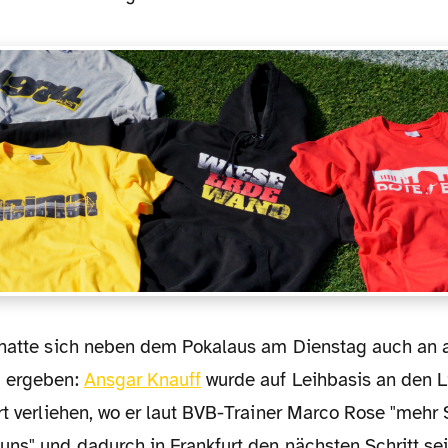
g ergeben:
Ansgar Knauff
wurde auf Leihbasis an den L
rt verliehen, wo er laut BVB-Trainer Marco Rose "mehr 
uns" und dadurch in Frankfurt den nächsten Schritt se