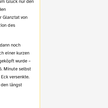
zum Glück nur den
den
r Glanztat von
tion des
ch einer kurzen
 geköpft wurde –
. Minute selbst
 Eck versenkte.
t den längst