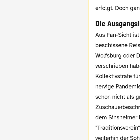
erfolgt. Doch gan
Die Ausgangs
Aus Fan-Sicht ist das Auswärtsspiel in Sinsheim seit eh und je eine ziemlich
beschissene Reis
Wolfsburg oder D
verschrieben hab
Kollektivstrafe 
nervige Pandemie
schon nicht als g
Zuschauerbeschrä
dem Sinsheimer 
"Traditionsverein
weiterhin der Soh