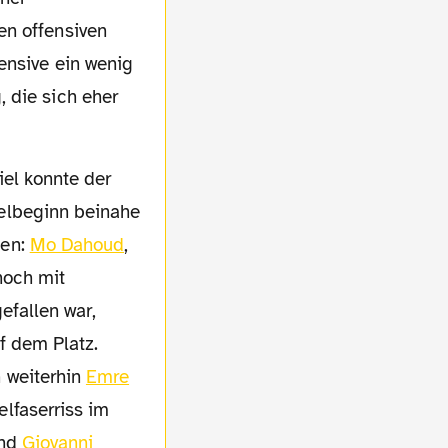
en offensiven
ensive ein wenig
 die sich eher
elbeginn beinahe
fen:
Mo Dahoud
,
noch mit
fallen war,
f dem Platz.
 weiterhin
Emre
lfaserriss im
und
Giovanni