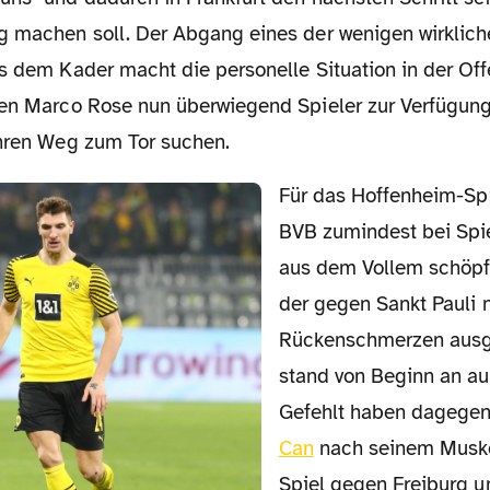
g machen soll. Der Abgang eines der wenigen wirklich
s dem Kader macht die personelle Situation in der Off
hen Marco Rose nun überwiegend Spieler zur Verfügung,
ihren Weg zum Tor suchen.
Für das Hoffenheim-Spiel konnte der
BVB zumindest bei Spi
aus dem Vollem schöp
der gegen Sankt Pauli 
Rückenschmerzen ausge
stand von Beginn an au
Gefehlt haben dagegen
Can
nach seinem Muske
Spiel gegen Freiburg 