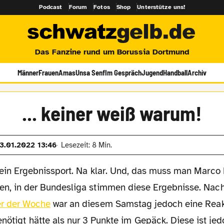
Podcast
Forum
Fotos
Shop
Unterstütze uns!
Das Fanzine rund um Borussia Dortmund
Männer
Frauen
Amas
Unsa Senf
Im Gespräch
Jugend
Handball
Archiv
... keiner weiß warum!
3.01.2022 13:46
Lesezeit: 8 Min.
t ein Ergebnissport. Na klar. Und, das muss man Marc
en, in der Bundesliga stimmen diese Ergebnisse. Na
er der Woche
war an diesem Samstag jedoch eine Reakt
enötigt hätte als nur 3 Punkte im Gepäck. Diese ist je