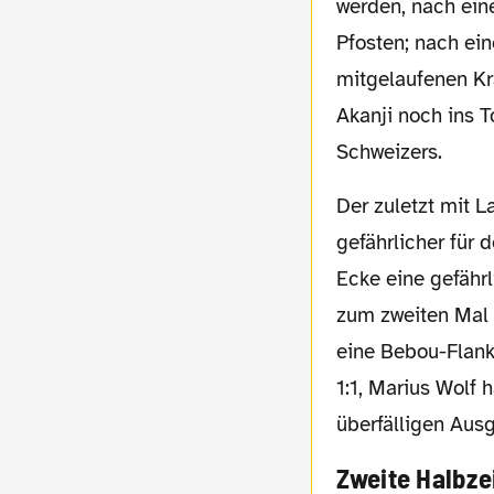
werden, nach eine
Pfosten; nach ei
mitgelaufenen Kr
Akanji noch ins T
Schweizers.
Der zuletzt mit Ladehemmungen kämpfende Kramaric wiederum sollte dann noch
gefährlicher für 
Ecke eine gefährl
zum zweiten Mal 
eine Bebou-Flanke
1:1, Marius Wolf 
überfälligen Aus
Zweite Halbze