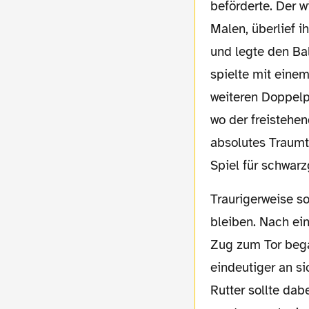
beförderte. Der 
Malen, überlief i
und legte den Ba
spielte mit einem
weiteren Doppelp
wo der freistehe
absolutes Traumt
Spiel für schwarz
Traurigerweise sollte dies der einzige Torschuss für den BVB in der ersten Halbzeit
bleiben. Nach ein
Zug zum Tor bega
eindeutiger an si
Rutter sollte da