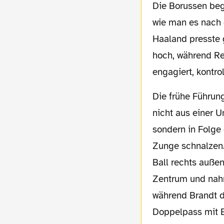
Die Borussen begannen, wie man es in dieser Saison eigentlich schon gewohnt ist – und
wie man es nach d
Haaland presste
hoch, während Re
engagiert, kontro
Die frühe Führung des BVB fiel jedoch
nicht aus einer U
sondern in Folge
Zunge schnalzen.
Ball rechts außen
Zentrum und nahm
während Brandt d
Doppelpass mit B