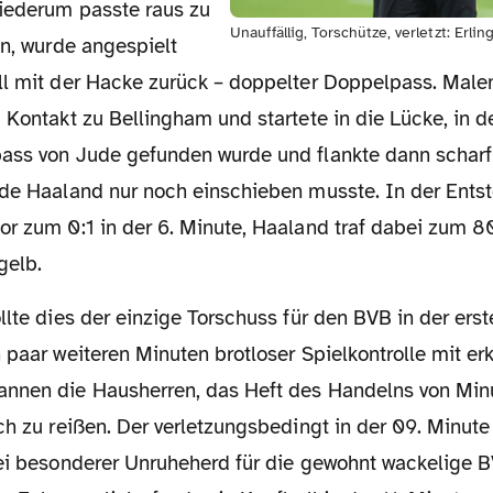
wiederum passte raus zu
Unauffällig, Torschütze, verletzt: Erli
hn, wurde angespielt
ll mit der Hacke zurück – doppelter Doppelpass. Mal
 Kontakt zu Bellingham und startete in die Lücke, in d
ass von Jude gefunden wurde und flankte dann scharf f
nde Haaland nur noch einschieben musste. In der Ents
or zum 0:1 in der 6. Minute, Haaland traf dabei zum 8
gelb.
 paar weiteren Minuten brotloser Spielkontrolle mit e
nnen die Hausherren, das Heft des Handelns von Min
ch zu reißen. Der verletzungsbedingt in der 09. Minut
bei besonderer Unruheherd für die gewohnt wackelige 