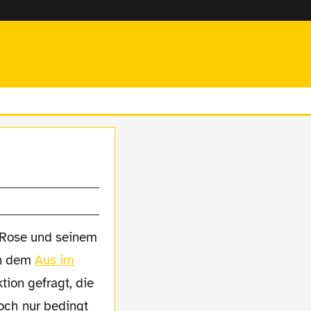
o Rose und seinem
ch dem
Aus im
ion gefragt, die
doch nur bedingt