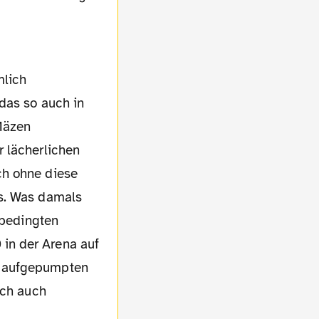
das so auch in
 Mäzen
r lächerlichen
ch ohne diese
ns. Was damals
-bedingten
in der Arena auf
h aufgepumpten
ich auch