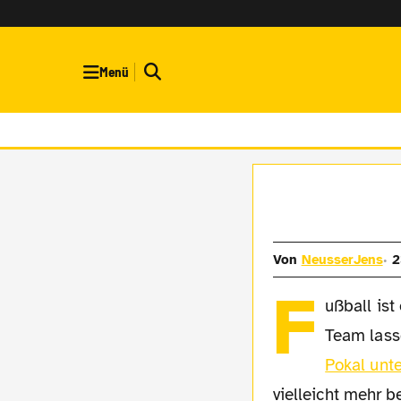
Menü
Von
NeusserJens
2
F
ußball is
Team lass
Pokal unt
vielleicht mehr b