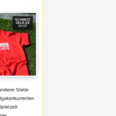
SCHWATZ
GELB.DE
SHOP
igakonkurrenten
Spielzeit
iner