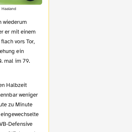
ng Haaland
en wiederum
er er mit einem
lach vors Tor,
tehung ein
0. mal im 79.
rkennbar weniger
ute zu Minute
e eingewechselte
BVB-Defensive