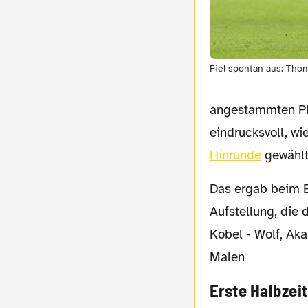
Fiel spontan aus: Tho
angestammten Pla
eindrucksvoll, wi
Hinrunde
gewählt
Das ergab beim BVB dann – bis auf Meunier – die wahrscheinlich bestmögliche
Aufstellung, die 
Kobel - Wolf, Aka
Malen
Erste Halbzeit