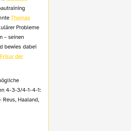
bautraining
nnte
Thomas
ulärer Probleme
en – seinen
d bewies dabei
Frisur der
en 4-3-3/4-1-4-1:
- Reus, Haaland,