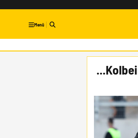
Menü
...Kolbe