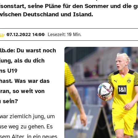
isonstart, seine Pläne für den Sommer und die g
wischen Deutschland und Island.
sa
07.12.2022 14:00
Lesezeit: 10 Min.
lb.de:
Du warst noch
jung, als du dich
ns U19
hast. Was war das
ran, so weit von
 sein?
use weg zu gehen. Es
sem Alter, in ein neues