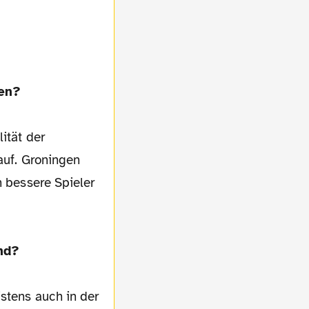
gen?
ität der
 auf. Groningen
n bessere Spieler
and?
stens auch in der