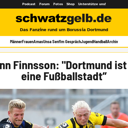
Podcast
Forum
Fotos
Shop
Unterstütze uns!
Das Fanzine rund um Borussia Dortmund
Männer
Frauen
Amas
Unsa Senf
Im Gespräch
Jugend
Handball
Archiv
inn Finnsson: "Dortmund ist
eine Fußballstadt”