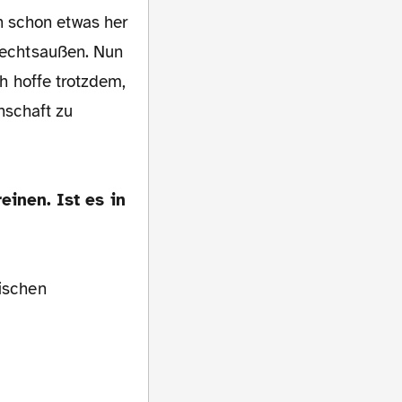
n schon etwas her
 Rechtsaußen. Nun
ch hoffe trotzdem,
nschaft zu
inen. Ist es in
lischen