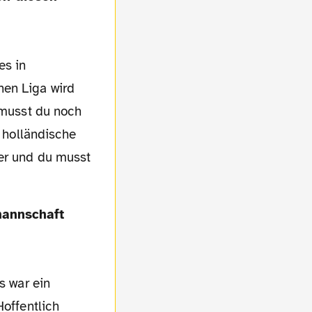
es in
hen Liga wird
d musst du noch
r holländische
ler und du musst
s war ein
Hoffentlich