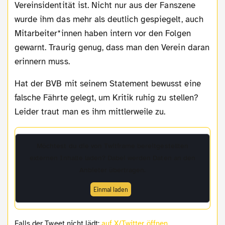
Vereinsidentität ist. Nicht nur aus der Fanszene
wurde ihm das mehr als deutlich gespiegelt, auch
Mitarbeiter*innen haben intern vor den Folgen
gewarnt. Traurig genug, dass man den Verein daran
erinnern muss.
Hat der BVB mit seinem Statement bewusst eine
falsche Fährte gelegt, um Kritik ruhig zu stellen?
Leider traut man es ihm mittlerweile zu.
Möchtest du die von
Twitframe
bereitgestellten
externen Inhalte laden? Dabei werden Daten an den
Anbieter übertragen.
Einmal laden
Falls der Tweet nicht lädt:
auf X/Twitter öffnen
.