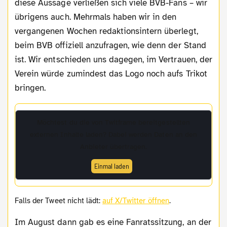
diese Aussage verließen sich viele BVB-Fans – wir
übrigens auch. Mehrmals haben wir in den
vergangenen Wochen redaktionsintern überlegt,
beim BVB offiziell anzufragen, wie denn der Stand
ist. Wir entschieden uns dagegen, im Vertrauen, der
Verein würde zumindest das Logo noch aufs Trikot
bringen.
Möchtest du die von
Twitframe
bereitgestellten
externen Inhalte laden? Dabei werden Daten an den
Anbieter übertragen.
Einmal laden
Falls der Tweet nicht lädt:
auf X/Twitter öffnen
.
Im August dann gab es eine Fanratssitzung, an der