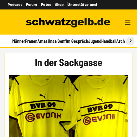
Podcast
Forum
Fotos
Shop
Unterstütze uns!
Männer
Frauen
Amas
Unsa Senf
Im Gespräch
Jugend
Handball
Archiv
In der Sackgasse