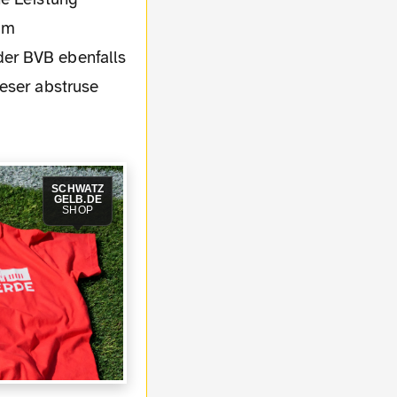
Im
der BVB ebenfalls
ieser abstruse
SCHWATZ
GELB.DE
SHOP