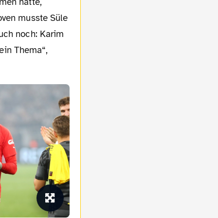
men hatte,
hoven musste Süle
auch noch: Karim
 kein Thema“,