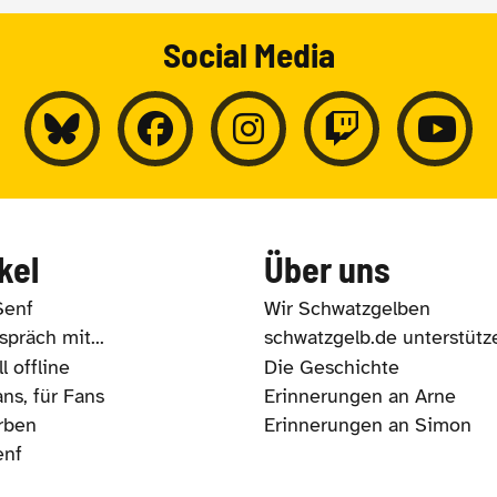
Social Media
kel
Über uns
Senf
Wir Schwatzgelben
präch mit...
schwatzgelb.de unterstütz
l offline
Die Geschichte
ns, für Fans
Erinnerungen an Arne
rben
Erinnerungen an Simon
enf