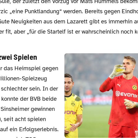
s Süle, der zuletzt den Vorzug vor Mats Hummels bekom
erzic „eine Punktlandung“ werden. Bereits gegen Eind
 Gute Neuigkeiten aus dem Lazarett gibt es immerhin 
r fit, aber „für die Startelf ist er wahrscheinlich noch
zwei Spielen
illionen-Spielzeug
schlechter sein. In der
 konnte der BVB beide
 Sinsheimer gewinnen
), seit acht spielen
auf ein Erfolgserlebnis.