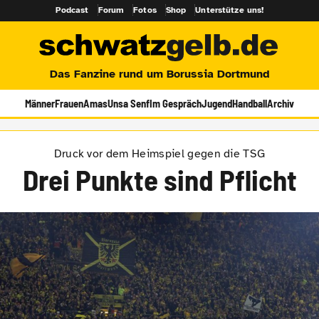
Podcast
Forum
Fotos
Shop
Unterstütze uns!
Das Fanzine rund um Borussia Dortmund
Männer
Frauen
Amas
Unsa Senf
Im Gespräch
Jugend
Handball
Archiv
Druck vor dem Heimspiel gegen die TSG
Drei Punkte sind Pflicht