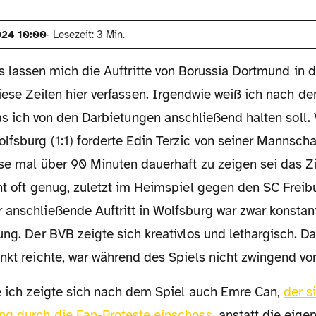
024 10:00
Lesezeit: 3 Min.
os lassen mich die Auftritte von Borussia Dortmund in d
iese Zeilen hier verfassen. Irgendwie weiß ich nach de
was ich von den Darbietungen anschließend halten soll.
fsburg (1:1) forderte Edin Terzic von seiner Mannscha
ese mal über 90 Minuten dauerhaft zu zeigen sei das Zi
ht oft genug, zuletzt im Heimspiel gegen den SC Freibu
anschließende Auftritt in Wolfsburg war zwar konstant
ung. Der BVB zeigte sich kreativlos und lethargisch. 
unkt reichte, war während des Spiels nicht zwingend v
wie ich zeigte sich nach dem Spiel auch Emre Can,
der s
ng durch die Fan-Proteste einschoss
, anstatt die eige