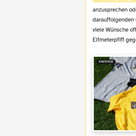
anzusprechen ode
darauffolgenden 
viele Wünsche of
Elfmeterpfiff ge
ANZEIGE