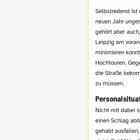
Selbstredend ist nicht alles schlecht an der Strobelallee. Noch immer ist der BVB im
neuen Jahr unges
gehört aber auch,
Leipzig am voran
minimieren konnt
Hochtouren. Geg
die Straße bekom
zu müssen.
Personalsitua
Nicht mit dabei sein am Sonntag wird Stamm-Torwart Gregor Kobel, der in Wolfsburg
einen Schlag ab
gehabt ausfallen