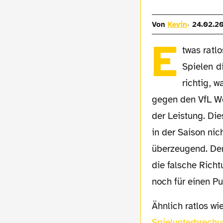
Von
Kevin
24.02.2
E
twas ratl
Spielen d
richtig, 
gegen den VfL Wol
der Leistung. Di
in der Saison nic
überzeugend. Der 
die falsche Richt
noch für einen P
Ähnlich ratlos 
Spielunterbrechu