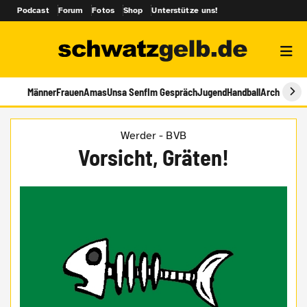
Podcast
Forum
Fotos
Shop
Unterstütze uns!
Männer
Frauen
Amas
Unsa Senf
Im Gespräch
Jugend
Handball
Archiv
Werder - BVB
Vorsicht, Gräten!