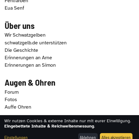
Fehlfarben
Eua Senf
Über uns
Wir Schwatzgelben
schwatzgelb.de unterstützen
Die Geschichte
Erinnerungen an Arne
Erinnerungen an Simon
Augen & Ohren
Forum
Fotos
Auffe Ohren
Wir nutzen Cookies & externe Inhalte nur mit eurer Einwilligung.
2026 - schwatzgelb.de |
Impressum
|
Datenschutz
|
Eingebettete Inhalte & Reichweitenmessung
.
Erklärung zur Barrierefreiheit
|
Cookie-Einstellungen
Einstellungen
Ablehnen
Alles akzeptieren