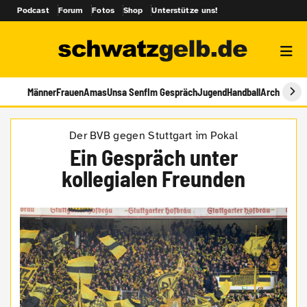
Podcast
Forum
Fotos
Shop
Unterstütze uns!
Männer
Frauen
Amas
Unsa Senf
Im Gespräch
Jugend
Handball
Archiv
Der BVB gegen Stuttgart im Pokal
Ein Gespräch unter
kollegialen Freunden