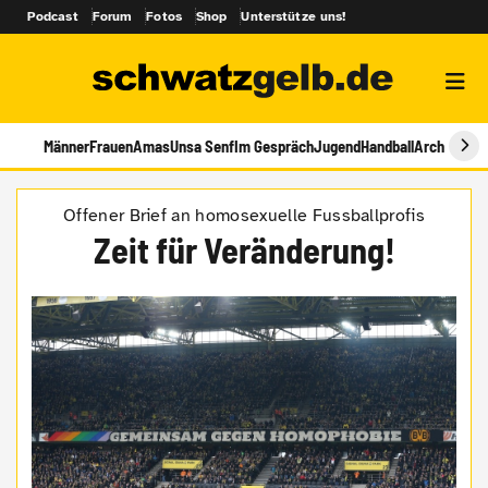
Podcast
Forum
Fotos
Shop
Unterstütze uns!
Männer
Frauen
Amas
Unsa Senf
Im Gespräch
Jugend
Handball
Archiv
Offener Brief an homosexuelle Fussballprofis
Zeit für Veränderung!