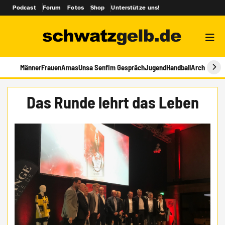
Podcast
Forum
Fotos
Shop
Unterstütze uns!
Männer
Frauen
Amas
Unsa Senf
Im Gespräch
Jugend
Handball
Archiv
Das Runde lehrt das Leben