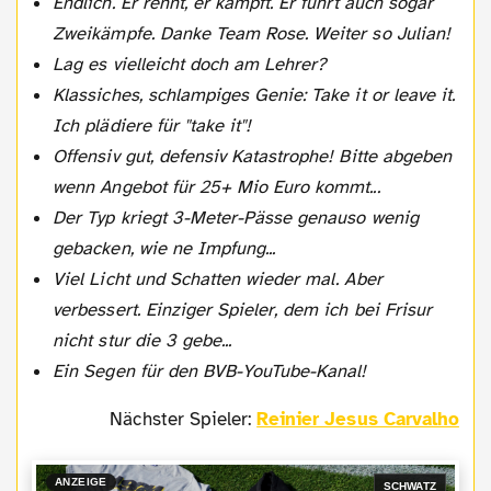
Endlich. Er rennt, er kämpft. Er führt auch sogar
Zweikämpfe. Danke Team Rose. Weiter so Julian!
Lag es vielleicht doch am Lehrer?
Klassiches, schlampiges Genie: Take it or leave it.
Ich plädiere für "take it"!
Offensiv gut, defensiv Katastrophe! Bitte abgeben
wenn Angebot für 25+ Mio Euro kommt...
Der Typ kriegt 3-Meter-Pässe genauso wenig
gebacken, wie ne Impfung...
Viel Licht und Schatten wieder mal. Aber
verbessert. Einziger Spieler, dem ich bei Frisur
nicht stur die 3 gebe...
Ein Segen für den BVB-YouTube-Kanal!
Nächster Spieler:
Reinier Jesus Carvalho
ANZEIGE
SCHWATZ