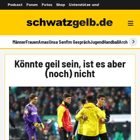
Podcast
Forum
Fotos
Shop
Unterstütze uns!
Männer
Frauen
Amas
Unsa Senf
Im Gespräch
Jugend
Handball
Archiv
Könnte geil sein, ist es aber
(noch) nicht