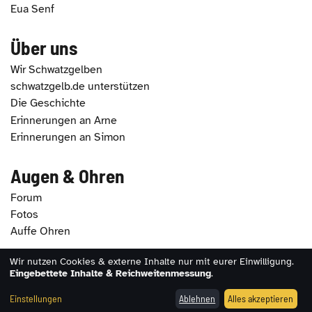
Eua Senf
Über uns
Wir Schwatzgelben
schwatzgelb.de unterstützen
Die Geschichte
Erinnerungen an Arne
Erinnerungen an Simon
Augen & Ohren
Forum
Fotos
Auffe Ohren
Wir nutzen Cookies & externe Inhalte nur mit eurer Einwilligung.
Eingebettete Inhalte & Reichweitenmessung
.
2026 - schwatzgelb.de |
Impressum
|
Datenschutz
|
Erklärung zur Barrierefreiheit
|
Cookie-Einstellungen
Einstellungen
Ablehnen
Alles akzeptieren