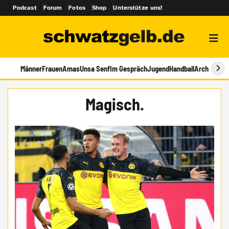
Podcast
Forum
Fotos
Shop
Unterstütze uns!
Männer
Frauen
Amas
Unsa Senf
Im Gespräch
Jugend
Handball
Archiv
Magisch.