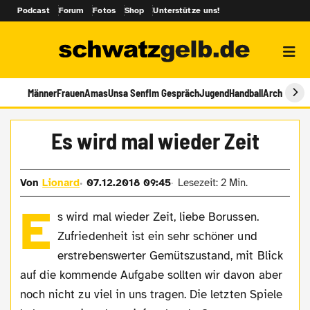
Podcast
Forum
Fotos
Shop
Unterstütze uns!
Männer
Frauen
Amas
Unsa Senf
Im Gespräch
Jugend
Handball
Archiv
Es wird mal wieder Zeit
Von
Lionard
07.12.2018 09:45
Lesezeit: 2 Min.
E
s wird mal wieder Zeit, liebe Borussen.
Zufriedenheit ist ein sehr schöner und
erstrebenswerter Gemütszustand, mit Blick
auf die kommende Aufgabe sollten wir davon aber
noch nicht zu viel in uns tragen. Die letzten Spiele