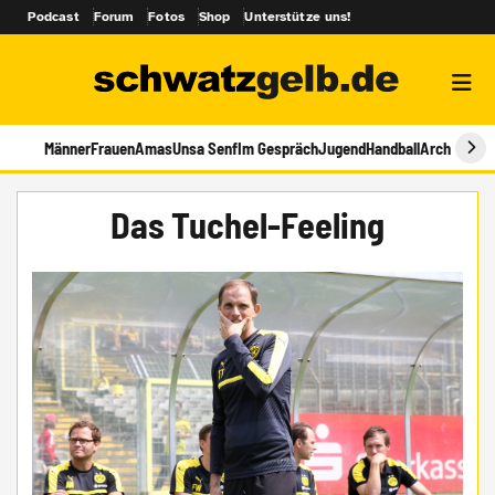
Podcast
Forum
Fotos
Shop
Unterstütze uns!
Männer
Frauen
Amas
Unsa Senf
Im Gespräch
Jugend
Handball
Archiv
Das Tuchel-Feeling