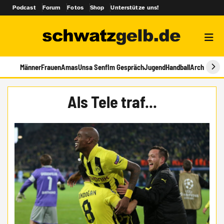
Podcast
Forum
Fotos
Shop
Unterstütze uns!
Männer
Frauen
Amas
Unsa Senf
Im Gespräch
Jugend
Handball
Archiv
Als Tele traf...