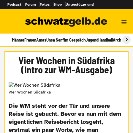
Podcast
Forum
Fotos
Shop
Unterstütze uns!
Männer
Frauen
Amas
Unsa Senf
Im Gespräch
Jugend
Handball
Archiv
Vier Wochen in Südafrika
(Intro zur WM-Ausgabe)
Vier Wochen Südafrika
Die WM steht vor der Tür und unsere
Reise ist gebucht. Bevor es nun mit dem
eigentlichen Reisebericht losgeht,
erstmal ein paar Worte, wie man