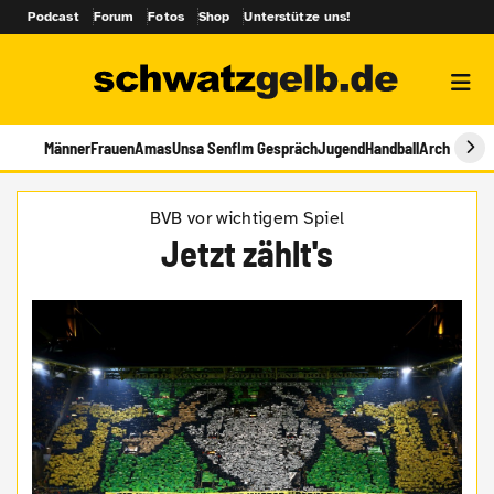
Podcast
Forum
Fotos
Shop
Unterstütze uns!
Männer
Frauen
Amas
Unsa Senf
Im Gespräch
Jugend
Handball
Archiv
BVB vor wichtigem Spiel
Jetzt zählt's