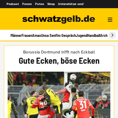
Podcast
Forum
Fotos
Shop
Unterstütze uns!
Männer
Frauen
Amas
Unsa Senf
Im Gespräch
Jugend
Handball
Archiv
Borussia Dortmund trifft nach Eckball
Gute Ecken, böse Ecken