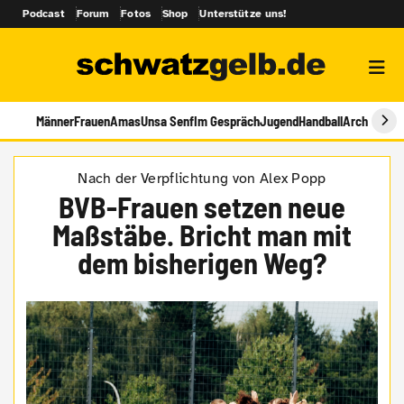
Podcast
Forum
Fotos
Shop
Unterstütze uns!
Männer
Frauen
Amas
Unsa Senf
Im Gespräch
Jugend
Handball
Archiv
Nach der Verpflichtung von Alex Popp
BVB-Frauen setzen neue
Maßstäbe. Bricht man mit
dem bisherigen Weg?