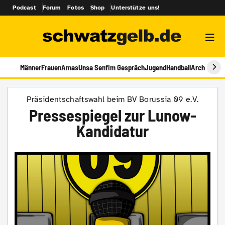
Podcast
Forum
Fotos
Shop
Unterstütze uns!
Männer
Frauen
Amas
Unsa Senf
Im Gespräch
Jugend
Handball
Archiv
Präsidentschaftswahl beim BV Borussia 09 e.V.
Pressespiegel zur Lunow-
Kandidatur