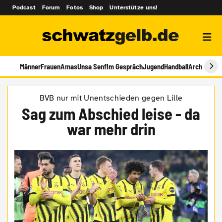
Podcast
Forum
Fotos
Shop
Unterstütze uns!
Männer
Frauen
Amas
Unsa Senf
Im Gespräch
Jugend
Handball
Archiv
BVB nur mit Unentschieden gegen Lille
Sag zum Abschied leise - da
war mehr drin