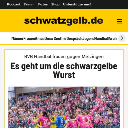
Podcast
Forum
Fotos
Shop
Unterstütze uns!
Männer
Frauen
Amas
Unsa Senf
Im Gespräch
Jugend
Handball
Archiv
BVB Handballfrauen gegen Metzingen
Es geht um die schwarzgelbe
Wurst