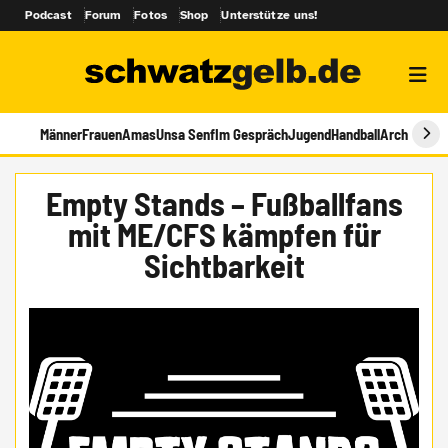
Podcast
Forum
Fotos
Shop
Unterstütze uns!
Männer
Frauen
Amas
Unsa Senf
Im Gespräch
Jugend
Handball
Archiv
Empty Stands – Fußballfans
mit ME/CFS kämpfen für
Sichtbarkeit