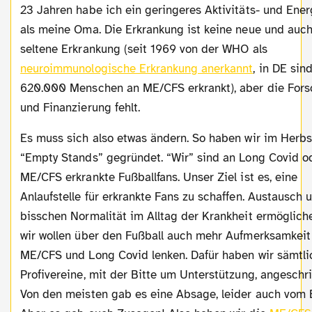
23 Jahren habe ich ein geringeres Aktivitäts- und Ener
als meine Oma. Die Erkrankung ist keine neue und auch
seltene Erkrankung (seit 1969 von der WHO als
neuroimmunologische Erkrankung anerkannt
, in DE sin
620.000 Menschen an ME/CFS erkrankt), aber die For
und Finanzierung fehlt.
Es muss sich also etwas ändern. So haben wir im Herbst 2024
“Empty Stands” gegründet. “Wir” sind an Long Covid o
ME/CFS erkrankte Fußballfans. Unser Ziel ist es, eine
Anlaufstelle für erkrankte Fans zu schaffen. Austausch 
bisschen Normalität im Alltag der Krankheit ermöglich
wir wollen über den Fußball auch mehr Aufmerksamkeit
ME/CFS und Long Covid lenken. Dafür haben wir sämtli
Profivereine, mit der Bitte um Unterstützung, angeschr
Von den meisten gab es eine Absage, leider auch vom 