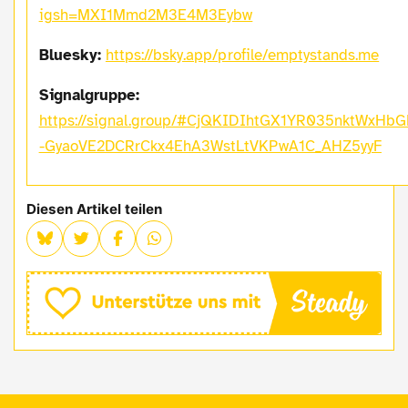
igsh=MXI1Mmd2M3E4M3Eybw
Bluesky:
https://bsky.app/profile/emptystands.me
Signalgruppe:
https://signal.group/#CjQKIDIhtGX1YR035nktWxHbG
-GyaoVE2DCRrCkx4EhA3WstLtVKPwA1C_AHZ5yyF
Diesen Artikel teilen