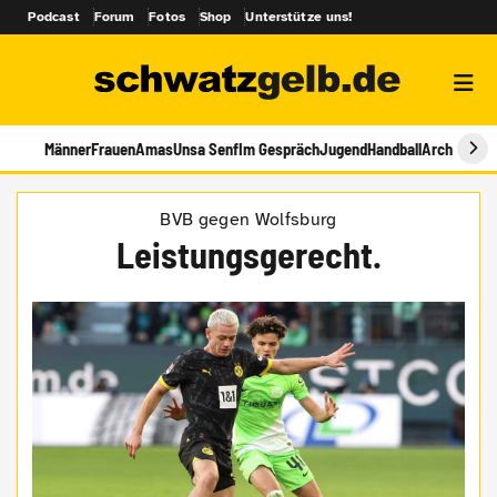
Podcast
Forum
Fotos
Shop
Unterstütze uns!
Männer
Frauen
Amas
Unsa Senf
Im Gespräch
Jugend
Handball
Archiv
BVB gegen Wolfsburg
Leistungsgerecht.