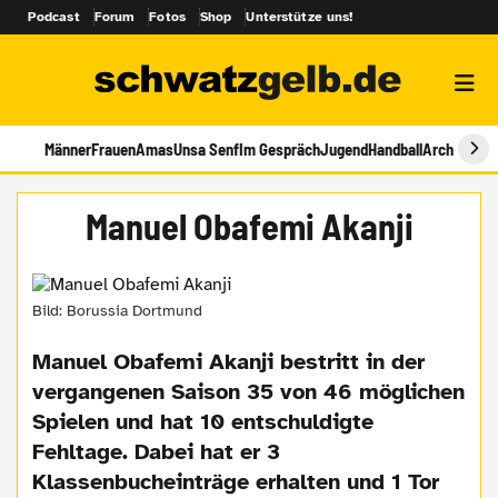
Podcast
Forum
Fotos
Shop
Unterstütze uns!
Männer
Frauen
Amas
Unsa Senf
Im Gespräch
Jugend
Handball
Archiv
Manuel Obafemi Akanji
Bild: Borussia Dortmund
Manuel Obafemi Akanji bestritt in der
vergangenen Saison 35 von 46 möglichen
Spielen und hat 10 entschuldigte
Fehltage. Dabei hat er 3
Klassenbucheinträge erhalten und 1 Tor