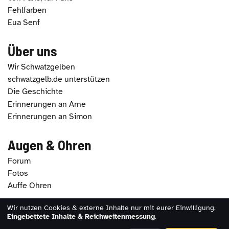
Fehlfarben
Eua Senf
Über uns
Wir Schwatzgelben
schwatzgelb.de unterstützen
Die Geschichte
Erinnerungen an Arne
Erinnerungen an Simon
Augen & Ohren
Forum
Fotos
Auffe Ohren
Wir nutzen Cookies & externe Inhalte nur mit eurer Einwilligung.
Eingebettete Inhalte & Reichweitenmessung
.
2026 - schwatzgelb.de |
Impressum
|
Datenschutz
|
Erklärung zur Barrierefreiheit
|
Cookie-Einstellungen