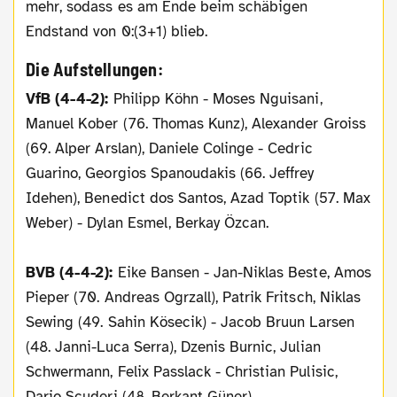
mehr, sodass es am Ende beim schäbigen
Endstand von 0:(3+1) blieb.
Die Aufstellungen:
VfB (4-4-2):
Philipp Köhn - Moses Nguisani,
Manuel Kober (76. Thomas Kunz), Alexander Groiss
(69. Alper Arslan), Daniele Colinge - Cedric
Guarino, Georgios Spanoudakis (66. Jeffrey
Idehen), Benedict dos Santos, Azad Toptik (57. Max
Weber) - Dylan Esmel, Berkay Özcan.
BVB (4-4-2):
Eike Bansen - Jan-Niklas Beste, Amos
Pieper (70. Andreas Ogrzall), Patrik Fritsch, Niklas
Sewing (49. Sahin Kösecik) - Jacob Bruun Larsen
(48. Janni-Luca Serra), Dzenis Burnic, Julian
Schwermann, Felix Passlack - Christian Pulisic,
Dario Scuderi (48. Berkant Güner).