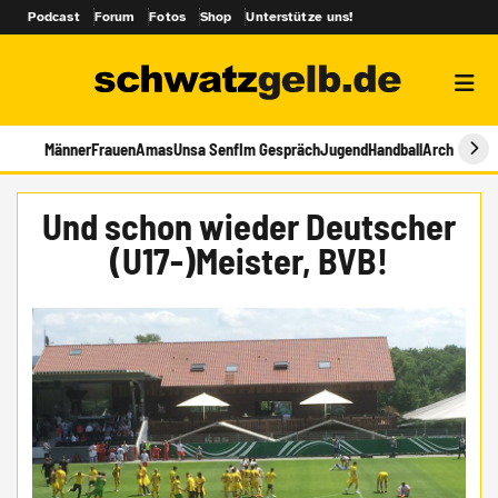
Podcast
Forum
Fotos
Shop
Unterstütze uns!
Männer
Frauen
Amas
Unsa Senf
Im Gespräch
Jugend
Handball
Archiv
Und schon wieder Deutscher
(U17-)Meister, BVB!