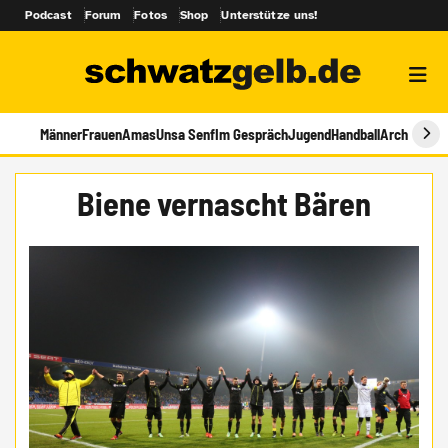
Podcast
Forum
Fotos
Shop
Unterstütze uns!
Männer
Frauen
Amas
Unsa Senf
Im Gespräch
Jugend
Handball
Archiv
Biene vernascht Bären