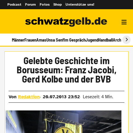
Podcast
Forum
Fotos
Shop
Unterstütze uns!
Männer
Frauen
Amas
Unsa Senf
Im Gespräch
Jugend
Handball
Archiv
Gelebte Geschichte im
Borusseum: Franz Jacobi,
Gerd Kolbe und der BVB
Von
Redaktion
20.07.2013 23:52
Lesezeit: 4 Min.