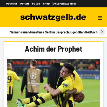
Podcast
Forum
Fotos
Shop
Unterstütze uns!
Männer
Frauen
Amas
Unsa Senf
Im Gespräch
Jugend
Handball
Archiv
Achim der Prophet