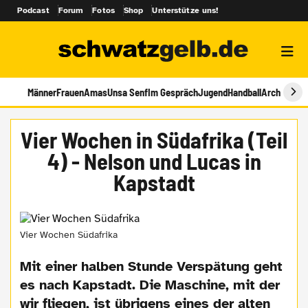
Podcast
Forum
Fotos
Shop
Unterstütze uns!
Männer
Frauen
Amas
Unsa Senf
Im Gespräch
Jugend
Handball
Archiv
Vier Wochen in Südafrika (Teil
4) - Nelson und Lucas in
Kapstadt
Vier Wochen Südafrika
Mit einer halben Stunde Verspätung geht
es nach Kapstadt. Die Maschine, mit der
wir fliegen, ist übrigens eines der alten