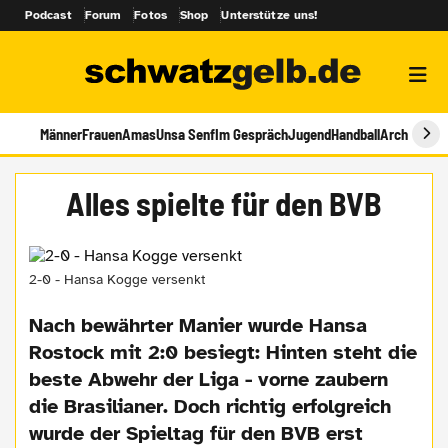
Podcast
Forum
Fotos
Shop
Unterstütze uns!
Männer
Frauen
Amas
Unsa Senf
Im Gespräch
Jugend
Handball
Archiv
Alles spielte für den BVB
2-0 - Hansa Kogge versenkt
Nach bewährter Manier wurde Hansa
Rostock mit 2:0 besiegt: Hinten steht die
beste Abwehr der Liga - vorne zaubern
die Brasilianer. Doch richtig erfolgreich
wurde der Spieltag für den BVB erst